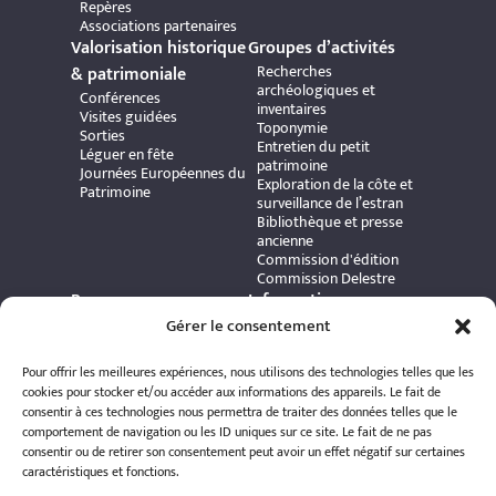
Repères
Associations partenaires
Valorisation historique
Groupes d’activités
Recherches
& patrimoniale
archéologiques et
Conférences
inventaires
Visites guidées
Toponymie
Sorties
Entretien du petit
Léguer en fête
patrimoine
Journées Européennes du
Exploration de la côte et
Patrimoine
surveillance de l’estran
Bibliothèque et presse
ancienne
Commission d'édition
Commission Delestre
Ressources
Informations
Carte interactive
Gérer le consentement
pratiques
Bibliothèque numérique
Contact
Publications et ouvrages
Adhérer à l’association
Pour offrir les meilleures expériences, nous utilisons des technologies telles que les
Archives patrimoniales
Politique de
cookies pour stocker et/ou accéder aux informations des appareils. Le fait de
Bretania
confidentialité
consentir à ces technologies nous permettra de traiter des données telles que le
Politique de cookies
comportement de navigation ou les ID uniques sur ce site. Le fait de ne pas
Mentions légales
consentir ou de retirer son consentement peut avoir un effet négatif sur certaines
Espace éditeur
caractéristiques et fonctions.