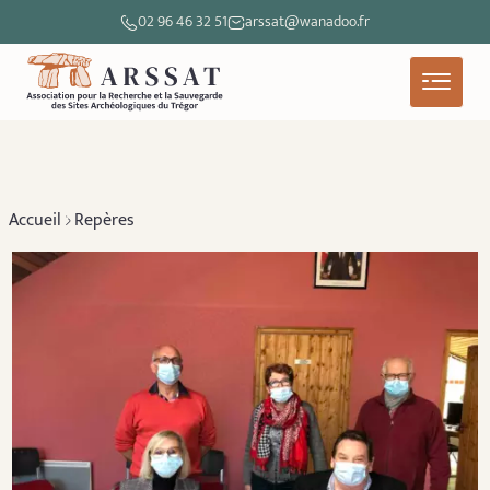
02 96 46 32 51
arssat@wanadoo.fr
Accueil
Repères