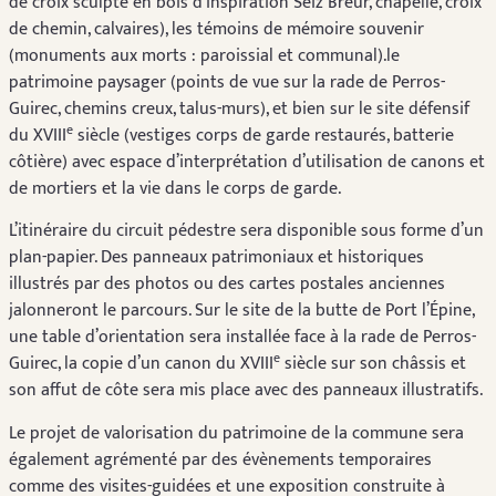
de croix sculpté en bois d’inspiration Seiz Breur, chapelle, croix
de chemin, calvaires), les témoins de mémoire souvenir
(monuments aux morts : paroissial et communal).le
patrimoine paysager (points de vue sur la rade de Perros-
Guirec, chemins creux, talus-murs), et bien sur le site défensif
e
du XVIII
siècle (vestiges corps de garde restaurés, batterie
côtière) avec espace d’interprétation d’utilisation de canons et
de mortiers et la vie dans le corps de garde.
L’itinéraire du circuit pédestre sera disponible sous forme d’un
plan-papier. Des panneaux patrimoniaux et historiques
illustrés par des photos ou des cartes postales anciennes
jalonneront le parcours. Sur le site de la butte de Port l’Épine,
une table d’orientation sera installée face à la rade de Perros-
e
Guirec, la copie d’un canon du XVIII
siècle sur son châssis et
son affut de côte sera mis place avec des panneaux illustratifs.
Le projet de valorisation du patrimoine de la commune sera
également agrémenté par des évènements temporaires
comme des visites-guidées et une exposition construite à