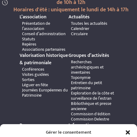
de 10h à 12h
Horaires d'été : uniquement le lundi de 14h à 17h
L’association
Actualités
Présentation de
Toutes les actualités
l’association
Calendrier
Conseil d’administration
Circulaire
Statuts
Repères
Associations partenaires
Valorisation historique
Groupes d’activités
Recherches
& patrimoniale
archéologiques et
Conférences
inventaires
Visites guidées
Toponymie
Sorties
Entretien du petit
Léguer en fête
patrimoine
Journées Européennes du
Exploration de la côte et
Patrimoine
surveillance de l’estran
Bibliothèque et presse
ancienne
Commission d'édition
Commission Delestre
Ressources
Informations
Carte interactive
Gérer le consentement
pratiques
Bibliothèque numérique