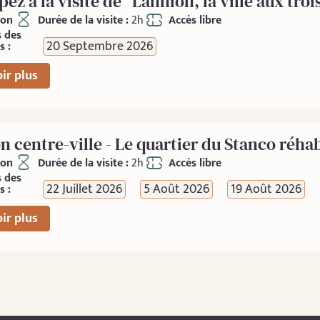
pez à la visite de "Lannion, la ville aux troi
ion
Durée de la visite :
2h
Accès libre
s des
20 Septembre 2026
s :
ir plus
 centre-ville - Le quartier du Stanco réhab
ion
Durée de la visite :
2h
Accès libre
s des
22 Juillet 2026
5 Août 2026
19 Août 2026
s :
ir plus