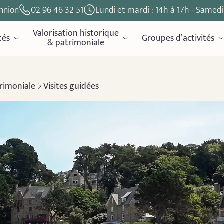
nnion
02 96 46 32 51
Lundi et mardi : 14h à 17h - Samedi 
Valorisation historique
tés
Groupes d’activités
& patrimoniale
trimoniale
Visites guidées