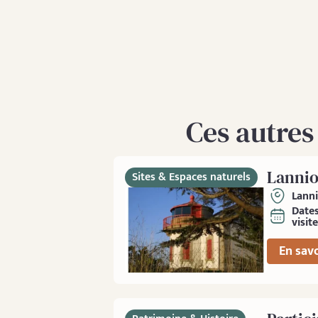
Ces autres
Lannio
Sites & Espaces naturels
Lann
Date
visite
En savo