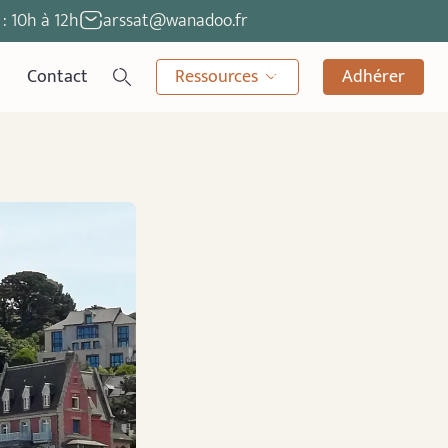
: 10h à 12h
arssat@wanadoo.fr
Contact
Ressources
Adhérer