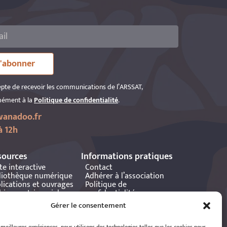
'abonner
epte de recevoir les communications de l’ARSSAT,
ément à la
Politique de confidentialité
.
anadoo.fr
à 12h
sources
Informations pratiques
te interactive
Contact
liothèque numérique
Adhérer à l’association
lications et ouvrages
Politique de
hives patrimoniales
confidentialité
tania
Politique de cookies
Gérer le consentement
Mentions légales
Espace éditeur