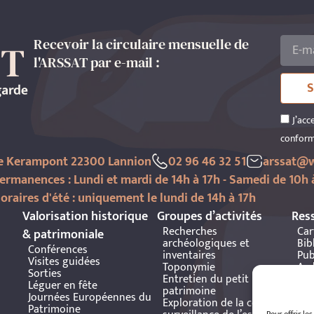
Recevoir la circulaire mensuelle de
l'ARSSAT par e-mail :
S
J’acc
conform
de Kerampont 22300 Lannion
02 96 46 32 51
arssat@w
ermanences : Lundi et mardi de 14h à 17h - Samedi de 10h 
oraires d'été : uniquement le lundi de 14h à 17h
Valorisation historique
Groupes d’activités
Res
Recherches
Car
& patrimoniale
archéologiques et
Bib
Conférences
inventaires
Pub
Visites guidées
Toponymie
Arc
Sorties
Entretien du petit
Bre
Léguer en fête
patrimoine
Journées Européennes du
Exploration de la côte et
Patrimoine