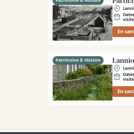
Partici
Patrimoine & Histoire
Lann
Date
visite
En savo
Lannion
Patrimoine & Histoire
Lann
Date
visite
En savo