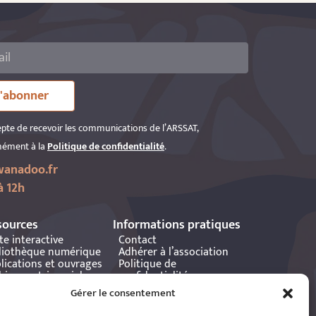
'abonner
epte de recevoir les communications de l’ARSSAT,
ément à la
Politique de confidentialité
.
anadoo.fr
à 12h
sources
Informations pratiques
te interactive
Contact
liothèque numérique
Adhérer à l’association
lications et ouvrages
Politique de
hives patrimoniales
confidentialité
tania
Politique de cookies
Gérer le consentement
Mentions légales
Espace éditeur