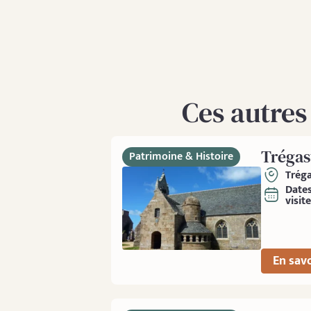
Ces autres
Trégas
Patrimoine & Histoire
Tréga
Date
visite
En savo