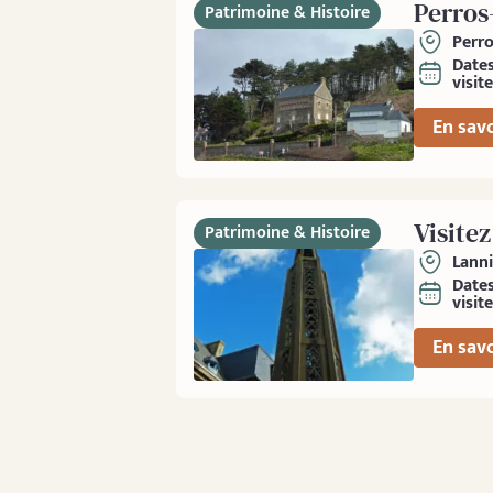
Perros
Patrimoine & Histoire
Perro
Date
visite
En savo
Visite
Patrimoine & Histoire
Lann
Date
visite
En savo