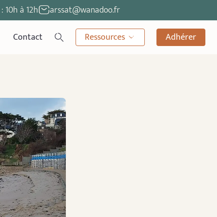
: 10h à 12h
arssat@wanadoo.fr
Contact
Ressources
Adhérer