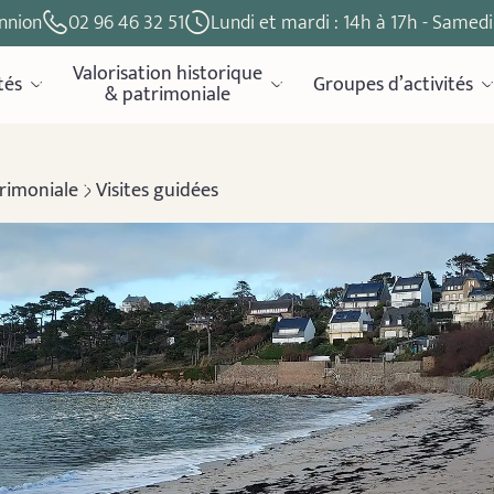
nnion
02 96 46 32 51
Lundi et mardi : 14h à 17h - Samedi 
Valorisation historique
tés
Groupes d’activités
& patrimoniale
trimoniale
Visites guidées