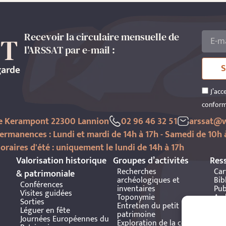
Recevoir la circulaire mensuelle de
l'ARSSAT par e-mail :
S
J’acc
conform
de Kerampont 22300 Lannion
02 96 46 32 51
arssat@w
ermanences : Lundi et mardi de 14h à 17h - Samedi de 10h 
oraires d'été : uniquement le lundi de 14h à 17h
Valorisation historique
Groupes d’activités
Res
Recherches
Car
& patrimoniale
archéologiques et
Bib
Conférences
inventaires
Pub
Visites guidées
Toponymie
Arc
Sorties
Entretien du petit
Bre
Léguer en fête
patrimoine
Journées Européennes du
Exploration de la côte et