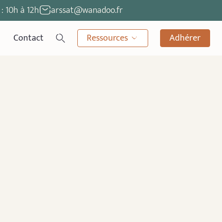
: 10h à 12h
arssat@wanadoo.fr
Contact
Ressources
Adhérer