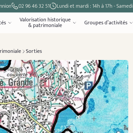
nnion
02 96 46 32 51
Lundi et mardi : 14h à 17h - Samedi 
Valorisation historique
tés
Groupes d’activités
& patrimoniale
trimoniale
Sorties