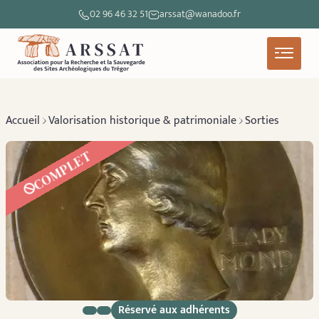
02 96 46 32 51
arssat@wanadoo.fr
Accueil
Valorisation historique & patrimoniale
Sorties
COMPLET
Réservé aux adhérents