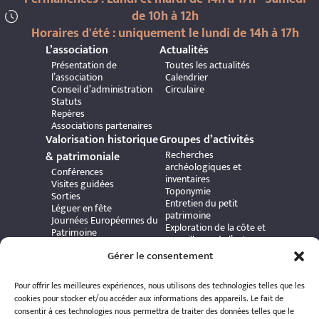
de 10h à 12h
Horaires d'été : uniquement le lundi de 14h à 17h
L’association
Actualités
Présentation de
Toutes les actualités
l’association
Calendrier
Conseil d’administration
Circulaire
Statuts
Repères
Associations partenaires
Valorisation historique
Groupes d’activités
Recherches
& patrimoniale
archéologiques et
Conférences
inventaires
Visites guidées
Toponymie
Sorties
Entretien du petit
Léguer en fête
patrimoine
Journées Européennes du
Exploration de la côte et
Patrimoine
surveillance de l’estran
Bibliothèque et presse
Gérer le consentement
ancienne
Commission d'édition
Pour offrir les meilleures expériences, nous utilisons des technologies telles que les
Commission Delestre
cookies pour stocker et/ou accéder aux informations des appareils. Le fait de
Ressources
Informations
consentir à ces technologies nous permettra de traiter des données telles que le
Carte interactive