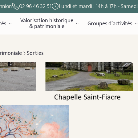
nnion
02 96 46 32 51
Lundi et mardi : 14h à 17h - Samedi 
Valorisation historique
tés
Groupes d’activités
& patrimoniale
trimoniale
Sorties