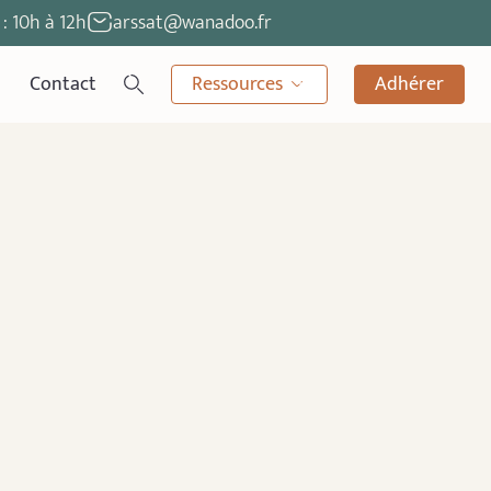
: 10h à 12h
arssat@wanadoo.fr
Contact
Ressources
Adhérer