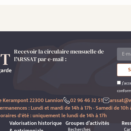
Recevoir la circulaire mensuelle de
l'ARSSAT par e-mail :
S
J’acc
conform
de Kerampont 22300 Lannion
02 96 46 32 51
arssat@w
ermanences : Lundi et mardi de 14h à 17h - Samedi de 10h 
oraires d'été : uniquement le lundi de 14h à 17h
Valorisation historique
Groupes d’activités
Res
Recherches
Car
& patrimoniale