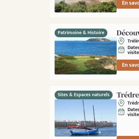
En savo
Découvr
Patrimoine & Histoire
Trélé
Date
visite
En savo
Trédre
Sites & Espaces naturels
Tréd
Date
visite