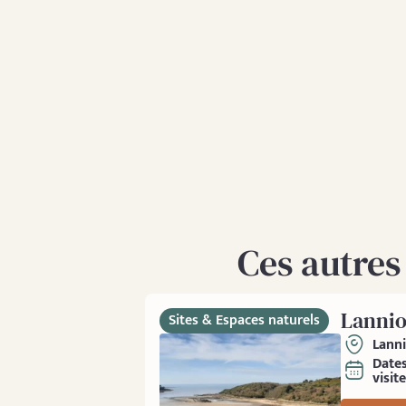
Ces autres
Lannio
Sites & Espaces naturels
Lann
Date
visite