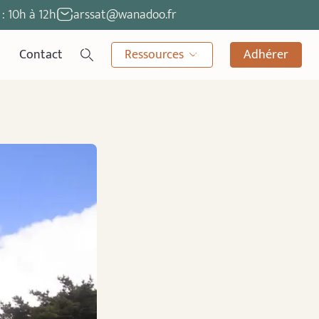
: 10h à 12h
arssat@wanadoo.fr
Contact
Ressources
Adhérer