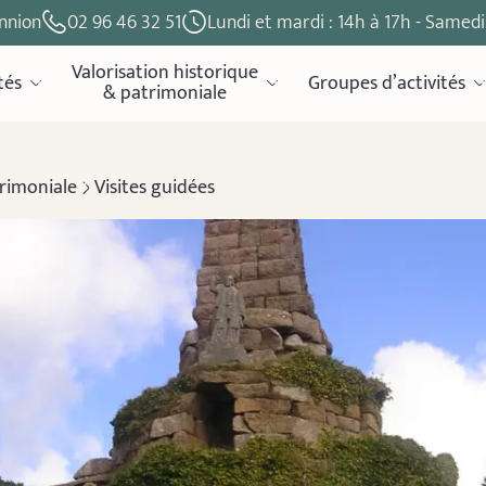
nnion
02 96 46 32 51
Lundi et mardi : 14h à 17h - Samedi 
Valorisation historique
tés
Groupes d’activités
& patrimoniale
trimoniale
Visites guidées