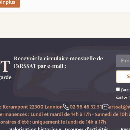
ir plus
Recevoir la circulaire mensuelle de
l'ARSSAT par e-mail :
S
J’acc
conform
de Kerampont 22300 Lannion
02 96 46 32 51
arssat@w
ermanences : Lundi et mardi de 14h à 17h - Samedi de 10h 
oraires d'été : uniquement le lundi de 14h à 17h
Valorisation historique
Groupes d’activités
Res