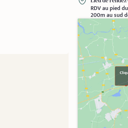
Lieu de rendez
RDV au pied du 
200m au sud de
Cliq