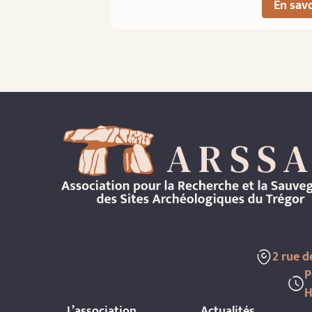
En savo
2 rue 
P
H
L’association
Actualités