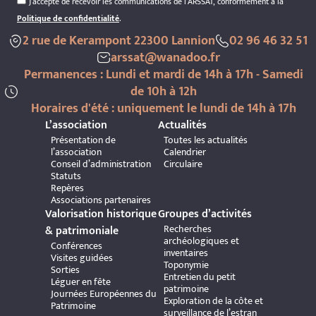
J’accepte de recevoir les communications de l’ARSSAT, conformément à la
Politique de confidentialité
.
2 rue de Kerampont 22300 Lannion
02 96 46 32 51
arssat@wanadoo.fr
Permanences : Lundi et mardi de 14h à 17h - Samedi
de 10h à 12h
Horaires d'été : uniquement le lundi de 14h à 17h
L’association
Actualités
Présentation de
Toutes les actualités
l’association
Calendrier
Conseil d’administration
Circulaire
Statuts
Repères
Associations partenaires
Valorisation historique
Groupes d’activités
Recherches
& patrimoniale
archéologiques et
Conférences
inventaires
Visites guidées
Toponymie
Sorties
Entretien du petit
Léguer en fête
patrimoine
Journées Européennes du
Exploration de la côte et
Patrimoine
surveillance de l’estran