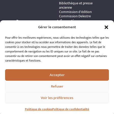
Bibliothèque et presse
ancienne
Commission d'édition
Commission Delestre
Ressources
Informations
Carte interactive
pratiques
Gérer le consentement
Bibliothèque numérique
Contact
Publications et ouvrages
Adhérer à l’association
Pour offrir les meilleures expériences, nous utilisons des technologies telles que les
Archives patrimoniales
Politique de
cookies pour stocker et/ou accéder aux informations des appareils. Le fait de
Bretania
confidentialité
consentir à ces technologies nous permettra de traiter des données telles que le
Politique de cookies
comportement de navigation ou les ID uniques sur ce site. Le fait de ne pas
Mentions légales
consentir ou de retirer son consentement peut avoir un effet négatif sur certaines
Espace éditeur
caractéristiques et fonctions.
Accepter
Refuser
© 2026 A.R.S.S.A.T. Tous droits réservés
Voir les préférences
Réalisation : Romain Le Corre
Politique de cookies
Politique de confidentialité