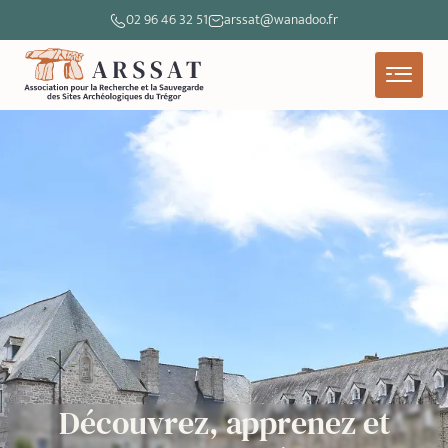
02 96 46 32 51
arssat@wanadoo.fr
Découvrez, apprenez et